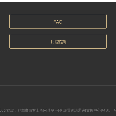
FAQ
1:1諮詢
g/錯誤，點擊畫面右上角[≡]菜單→[⚙]設置後請通過[支援中心]發送